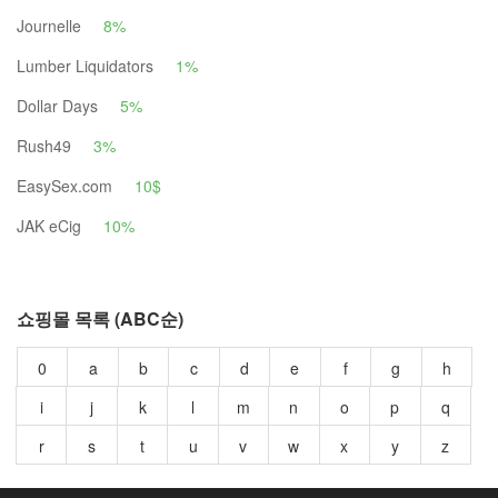
Journelle
8%
Lumber Liquidators
1%
Dollar Days
5%
Rush49
3%
EasySex.com
10$
JAK eCig
10%
쇼핑몰 목록 (ABC순)
0
a
b
c
d
e
f
g
h
i
j
k
l
m
n
o
p
q
r
s
t
u
v
w
x
y
z