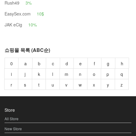
Rush49
3%
EasySex.com
10$
JAK eCig
10%
쇼핑몰 목록 (ABC순)
0
a
b
c
d
e
f
g
h
i
j
k
l
m
n
o
p
q
r
s
t
u
v
w
x
y
z
Store
All Store
New Store