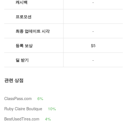
캐시백
-
프로모션
최종 업데이트 시각
-
등록 보상
$5
딜 받기
-
관련 상점
ClassPass.com
6%
Ruby Claire Boutique
10%
BestUsedTires.com
4%