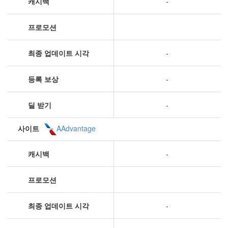
캐시백
-
프로모션
최종 업데이트 시각
-
등록 보상
-
딜 받기
-
사이트
AAdvantage
캐시백
-
프로모션
최종 업데이트 시각
-