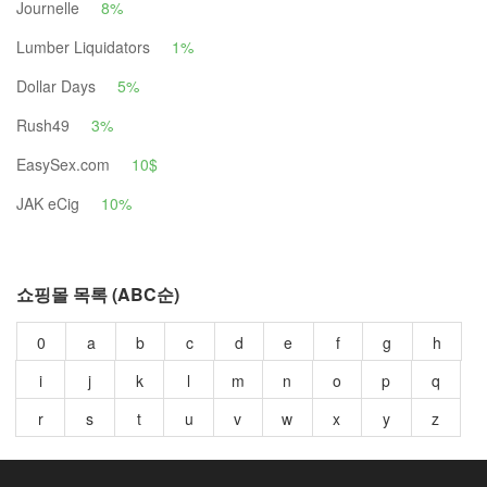
Journelle
8%
Lumber Liquidators
1%
Dollar Days
5%
Rush49
3%
EasySex.com
10$
JAK eCig
10%
쇼핑몰 목록 (ABC순)
0
a
b
c
d
e
f
g
h
i
j
k
l
m
n
o
p
q
r
s
t
u
v
w
x
y
z